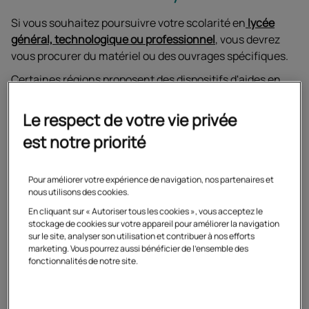
Si vous souhaitez poursuivre votre scolarité en
lycée
général, technologique ou professionnel
, vous devrez
vous procurer du matériel ou des ouvrages spécifiques.
Certaines régions proposent des dispositifs d'aides en
complément de la bourse de lycée et de l'allocation de
rentrée scolaire, par exemple pour l'achat de vos
Le respect de votre vie privée
manuels scolaires, du matériel dont vous aurez besoin
est notre priorité
pour les formations professionnelles, ou de vos titres de
transport.
Pour améliorer votre expérience de navigation, nos partenaires et
nous utilisons des cookies.
N'hésitez pas à vous renseigner auprès du service
En cliquant sur « Autoriser tous les cookies », vous acceptez le
Jeunesse de votre conseil régional pour connaitre
stockage de cookies sur votre appareil pour améliorer la navigation
les modalités d'accès aux aides dédiées aux lycéens.
sur le site, analyser son utilisation et contribuer à nos efforts
marketing. Vous pourrez aussi bénéficier de l'ensemble des
fonctionnalités de notre site.
Retrouvez les sites consacrés aux dispositifs d'aides par
région :