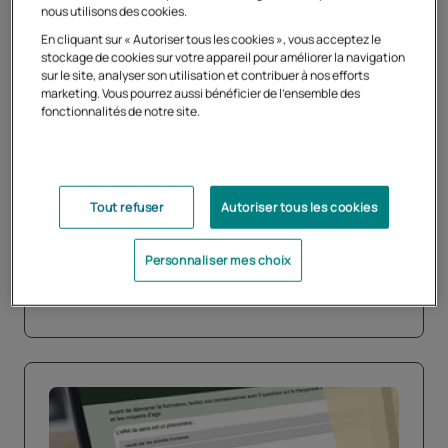
nous utilisons des cookies.
En cliquant sur « Autoriser tous les cookies », vous acceptez le
stockage de cookies sur votre appareil pour améliorer la navigation
04/09/2025
sur le site, analyser son utilisation et contribuer à nos efforts
marketing. Vous pourrez aussi bénéficier de l'ensemble des
Guy Gardarein, nommé secrétaire
fonctionnalités de notre site.
général du Cned
Guy Gardarein est nommé, à compter du 1er
septembre 2025, secrétaire général du Cned,
Tout refuser
Autoriser tous les cookies
opérateur public de l’enseignement à distance.
Personnaliser mes choix
En savoir plus