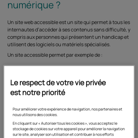
numérique ?
Un site web accessible est un site qui permet à tous les
internautes d’accéder à ses contenus sans difficulté, y
compris aux personnes qui présentent un handicap et
utilisent des logiciels ou matériels spécialisés.
Un site accessible permet par exemple de :
naviguer avec des synthèses vocales ou des plages
braille (notamment utilisées par les internautes
Le respect de votre vie privée
aveugles ou malvoyants),
est notre priorité
personnaliser l’affichage du site selon ses besoins
(grossissement des caractères par exemple),
Pour améliorer votre expérience de navigation, nos partenaires et
naviguer sans utiliser la souris, avec le clavier
nous utilisons des cookies.
uniquement ou via un écran tactile.
En cliquant sur « Autoriser tous les cookies », vous acceptez le
stockage de cookies sur votre appareil pour améliorer la navigation
sur le site, analyser son utilisation et contribuer à nos efforts