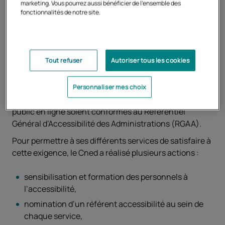
marketing. Vous pourrez aussi bénéficier de l'ensemble des
fonctionnalités de notre site.
Politique d'accessibilité du
site Cned
Tout refuser
Autoriser tous les cookies
Le Cned s’est engagé depuis de nombreuses années
dans la conduite d’une politique d’accessibilité
Personnaliser mes choix
numérique afin que ses services de communication au
public en ligne soient conformes au Référentiel
Général d’Accessibilité des Administrations (RGAA).
Pour permettre à ses différents services de satisfaire à
cette exigence, le Cned a réalisé plusieurs actions :
sensibilisation et formation des personnels à
l’accessibilité,
nomination d’un référent accessibilité au sein de
chaque service,