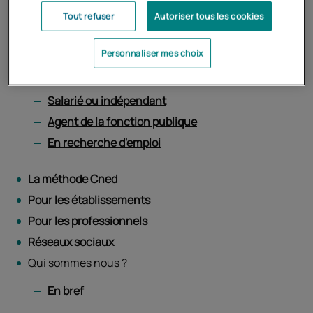
Tout refuser
Autoriser tous les cookies
Vous êtes
Personnaliser mes choix
Élève ou parent d'élève
Étudiant
Salarié ou indépendant
Agent de la fonction publique
En recherche d'emploi
La méthode Cned
Pour les établissements
Pour les professionnels
Réseaux sociaux
Qui sommes nous ?
En bref