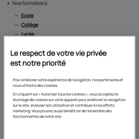
Nos formations
Ecole
Collège
Lycée
BTS
Le respect de votre vie privée
Concours d'entrée en école
est notre priorité
Cursus universitaires
Remise à niveau
CAP
Pour améliorer votre expérience de navigation, nos partenaires et
nous utilisons des cookies.
Qualifications professionnelles
En cliquant sur « Autoriser tous les cookies », vous acceptez le
Langues étrangères
stockage de cookies sur votre appareil pour améliorer la navigation
sur le site, analyser son utilisation et contribuer à nos efforts
Enseignement
marketing. Vous pourrez aussi bénéficier de l'ensemble des
fonctionnalités de notre site.
Fonction publique
Santé / Social
B.A.-BA du climat et de la biodiversité