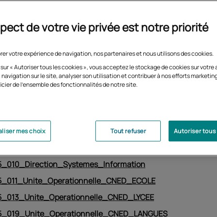
sions en vigueur
pect de votre vie privée est notre priorité
ation_CA_2021-005
rer votre expérience de navigation, nos partenaires et nous utilisons des cookies.
n-DG-2023-04
 sur « Autoriser tous les cookies », vous acceptez le stockage de cookies sur votre 
 navigation sur le site, analyser son utilisation et contribuer à nos efforts marketin
_030_Manifeste_soutien_armee
icier de l'ensemble des fonctionnalités de notre site.
_Procuration_sous_seing_prive_Agence_Comptable
_006_Cabinet
_008_Direction_apprentissages_pedagogie_numerique
liser mes choix
Tout refuser
Autoriser tous
_009_Direction_developpement_commercial_marketing
_010_Direction_Systemes_Information
_011_Unite_Operationnelle_CNED_ECOLE
_013_Unite_Operationnelle_CNED_LYCEE
_019_Unite_Operationnelle_CNED_LANGUES