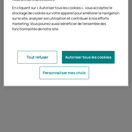
candidats et de transparence des procédures. La
En cliquant sur « Autoriser tous les cookies », vous acceptez le
publicité et la passation des marchés sont soumises
stockage de cookies sur votre appareil pour améliorer la navigation
sur le site, analyser son utilisation et contribuer à nos efforts
aux dispositions réglementaires énoncées dans le
marketing. Vous pourrez aussi bénéficier de l'ensemble des
Code de la commande publique en vigueur depuis le
fonctionnalités de notre site.
er
1
avril 2019.
Retrouvez les procédures en cours sur
la Plateforme
des Achats de l'Etat (PLACE).
Tout refuser
Autoriser tous les cookies
Personnaliser mes choix