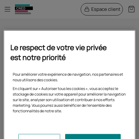
Menu
Espace client
Pani
Etape 3/5, sous étape 2/
Mon panier
Le respect de votre vie privée
est notre priorité
Pour améliorer votre expérience de navigation, nos partenaires et
nous utilisons des cookies.
En cliquant sur « Autoriser tous les cookies », vous acceptez le
stockage de cookies sur votre appareil pour améliorer la navigation
sur le site, analyser son utilisation et contribuer à nos efforts
marketing. Vous pourrez aussi bénéficier de l'ensemble des
fonctionnalités de notre site.
Votre panier est vide.
Connectez vous pour récupérer
votre
panier sauvegardé.