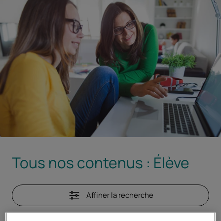
Tous nos contenus :
Élève
Affiner la recherche
la recherche
- attention, les options sélecti