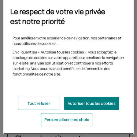
30 résultats pour votre recherche
Le respect de votre vie privée
est notre priorité
Formation
Scolarité complémentaire
Pour améliorer votre expérience de navigation, nos partenaires et
nous utilisons des cookies.
internationale
En cliquant sur « Autoriser tous les cookies », vous acceptez le
stockage de cookies sur votre appareil pour améliorer la navigation
Expatrié, votre enfant entretient un lien avec la
sur le site, analyser son utilisation et contribuer à nos efforts
marketing. Vous pourrez aussi bénéficier de l'ensemble des
langue et la culture française
fonctionnalités de notre site.
En savoir plus
Tout refuser
Autoriser tous les cookies
Personnaliser mes choix
Formation