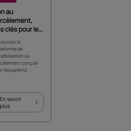
n au
rcèlement,
s clés pour les
milles
ouvrez la
teforme de
sibilisation au
rcèlement conçue
r les parents
En savoir
plus