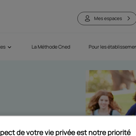
Mes espaces
tes
La Méthode Cned
Pour les établisseme
ité complète ou par matière, le
pect de votre vie privée est notre priorité