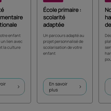
té
École primaire :
No
mentaire
scolarité
ha
tionale
adaptée
de
fa
votre enfant
Un parcours adapté au
Déc
 un lien avec
projet personnalisé de
pla
et la culture
scolarisation de votre
sen
enfant
ha
pou
oir
En savoir
plus