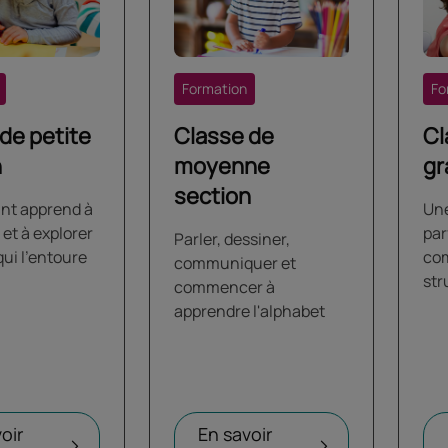
Formation
Fo
de petite
Classe de
Cl
n
moyenne
gr
section
ant apprend à
Un
 et à explorer
par
Parler, dessiner,
ui l'entoure
co
communiquer et
str
commencer à
apprendre l'alphabet
oir
En savoir