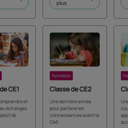
plus
Formation
Fo
 de CE1
Classe de CE2
Cl
comprendre et
Une dernière année
Une
r au échanges
pour parfaire les
cou
spect de
connaissances avant le
app
CM1
acq