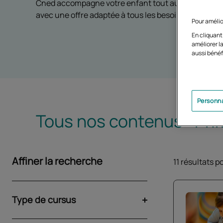
Cned accompagne votre enfant tout au long de son 
avec une offre adaptée à tous les besoins.
Pour amélio
En cliquant
améliorer la
aussi bénéf
Personna
Tous nos contenus :
Pri
Affiner la recherche
- attention, les options s
11 résultats 
Type de cursus