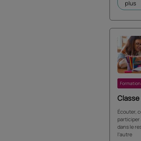
plus
Formation
Classe
Écouter, 
participe
dans le re
l'autre