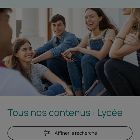
Tous nos contenus :
Lycée
Affiner la recherche
la recherche
- attention, les options sélecti