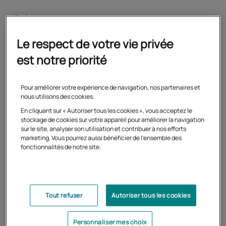
17 résultats pour votre recherche
Le respect de votre vie privée
est notre priorité
Formation
Scolarité complémentaire
Pour améliorer votre expérience de navigation, nos partenaires et
internationale
nous utilisons des cookies.
En cliquant sur « Autoriser tous les cookies », vous acceptez le
Expatrié, votre enfant entretient un lien avec la
stockage de cookies sur votre appareil pour améliorer la navigation
langue et la culture française
sur le site, analyser son utilisation et contribuer à nos efforts
marketing. Vous pourrez aussi bénéficier de l'ensemble des
fonctionnalités de notre site.
En savoir plus
Tout refuser
Autoriser tous les cookies
Formation
Personnaliser mes choix