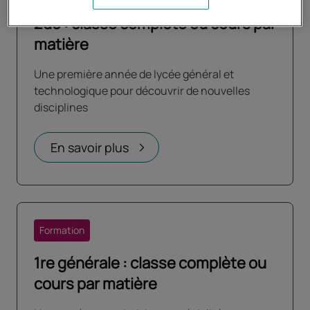
2de : classe complète ou cours par
matière
Une première année de lycée général et
technologique pour découvrir de nouvelles
disciplines
En savoir plus
Formation
1re générale : classe complète ou
cours par matière