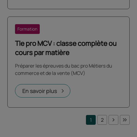
Formation
Tle pro MCV : classe complète ou
cours par matière
Préparer les épreuves du bac pro Métiers du
commerce et de la vente (MCV)
En savoir plus
1
2
Page suiv
Derni