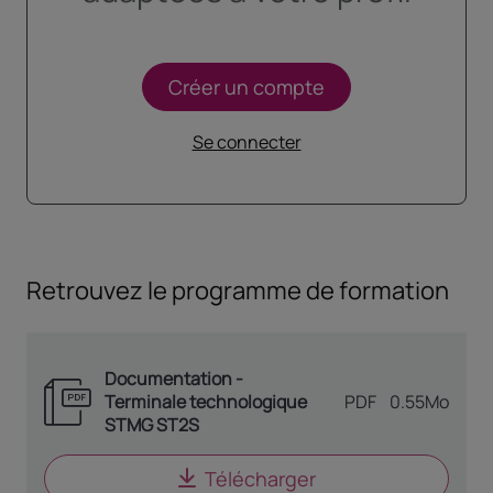
Créer un compte
Se connecter
Retrouvez le programme de formation
Documentation -
Terminale technologique
TYPE DE DOCUME
PDF
0.55Mo
STMG ST2S
Télécharger
le document
Docum