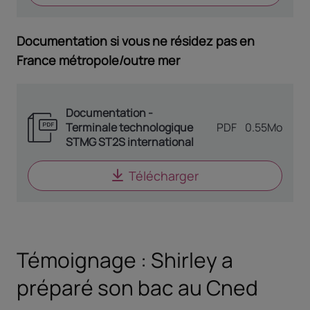
Documentation si vous ne résidez pas en
France métropole/outre mer
Documentation -
Terminale technologique
TYPE DE DOCUME
PDF
0.55Mo
STMG ST2S international
Télécharger
le document
Docume
Témoignage : Shirley a
préparé son bac au Cned