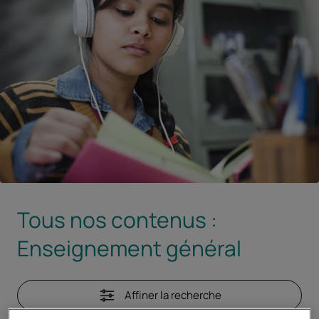
Tous nos contenus :
Enseignement général
Affiner la recherche
la recherche
- attention, les options sélecti