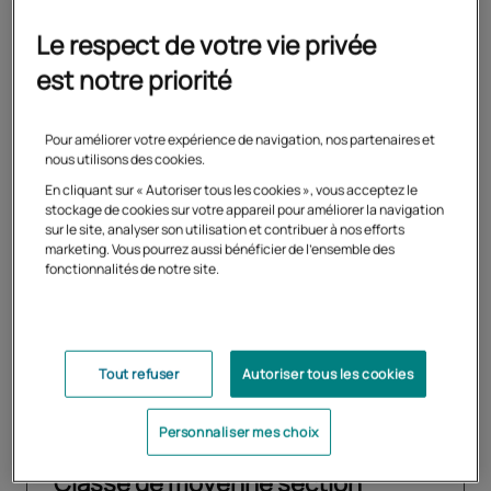
23 résultats pour votre recherche
Le respect de votre vie privée
est notre priorité
Formation
Pour améliorer votre expérience de navigation, nos partenaires et
Classe de petite section
nous utilisons des cookies.
En cliquant sur « Autoriser tous les cookies », vous acceptez le
Votre enfant apprend à s'exprimer et à explorer
stockage de cookies sur votre appareil pour améliorer la navigation
sur le site, analyser son utilisation et contribuer à nos efforts
le monde qui l'entoure
marketing. Vous pourrez aussi bénéficier de l'ensemble des
fonctionnalités de notre site.
En savoir plus
Tout refuser
Autoriser tous les cookies
Formation
Personnaliser mes choix
Classe de moyenne section