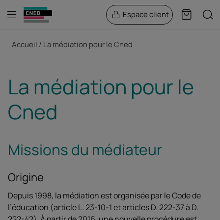
Menu
Rech
Espace client
Panier
Fil d'Ariane
Accueil
La médiation pour le Cned
La médiation pour le
Cned
Missions du médiateur
Origine
Depuis 1998, la médiation est organisée par le Code de
l’éducation (article L. 23-10-1 et articles D. 222-37 à D.
222-42). À partir de 2016, une nouvelle procédure est