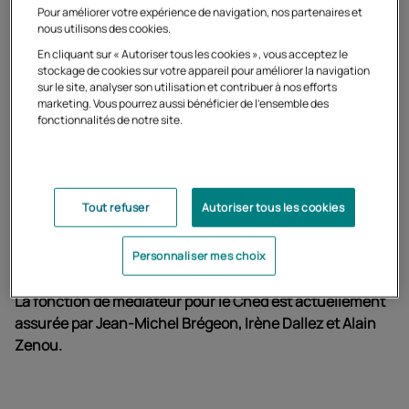
Pour améliorer votre expérience de navigation, nos partenaires et
de l’administration (l’autorité qui a pris la décision
nous utilisons des cookies.
contestée).
En cliquant sur « Autoriser tous les cookies », vous acceptez le
stockage de cookies sur votre appareil pour améliorer la navigation
Missions des médiateurs pour le Cned
sur le site, analyser son utilisation et contribuer à nos efforts
marketing. Vous pourrez aussi bénéficier de l'ensemble des
La fonction de médiateur pour le Cned a été créée le 1er
fonctionnalités de notre site.
er
janvier 2002. Le 1
mars 2007, le médiateur pour le Cned
a été intégré par décret au réseau national des
médiateurs académiques. Il est placé sous l'autorité de
Catherine Becchetti-Bizot, médiatrice de l'éducation
Tout refuser
Autoriser tous les cookies
nationale et de l'enseignement supérieur. Ce statut
garantit ainsi l'indépendance et l'impartialité de la
Personnaliser mes choix
médiation pour le Cned.
La fonction de médiateur pour le Cned est actuellement
assurée par Jean-Michel Brégeon,
Irène Dallez et Alain
Zenou.