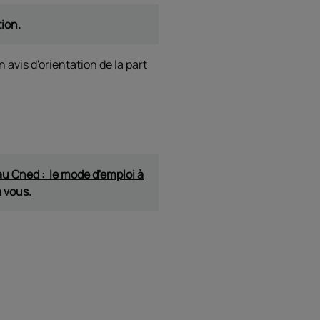
tion.
un avis d'orientation de la part
 au Cned : le mode d'emploi à
à vous.