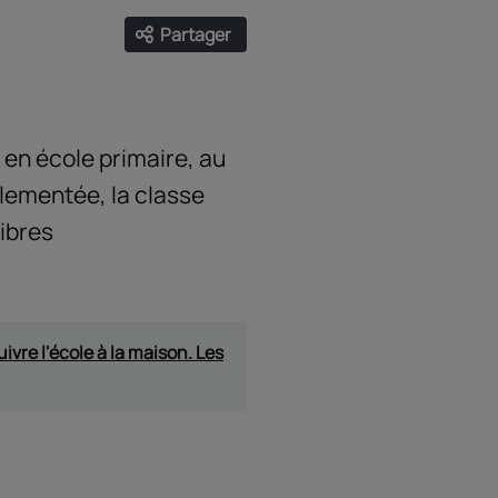
Partager
Ouvrir les liens de partage
Facebook
Twitter
LinkedIn
Email
 en école primaire, au
glementée, la classe
libres
vre l'école à la maison. Les