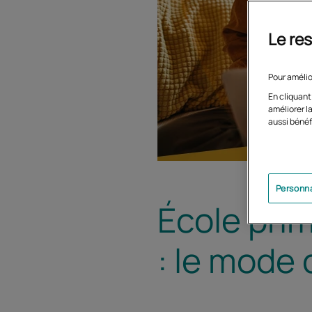
Le res
Pour amélio
En cliquant
améliorer la
aussi bénéf
Personna
École prim
: le mode 