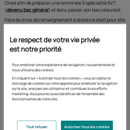
Cned afin de préparer une terminale S spécialité SVT
(
devenu bac général
) et donc passer son baccalauréat.
Faire le choix de l'enseignement à distance était pour elle
la garantie de pouvoir passer tout le temps nécessaire
sur chaque cours et donc d'être en capacité de
Le respect de votre vie privée
comprendre le mieux possible.
est notre priorité
Pour améliorer votre expérience de navigation, nos partenaires et
nous utilisons des cookies.
En cliquant sur « Autoriser tous les cookies », vous acceptez le
stockage de cookies sur votre appareil pour améliorer la navigation
sur le site, analyser son utilisation et contribuer à nos efforts
marketing. Vous pourrez aussi bénéficier de l'ensemble des
fonctionnalités de notre site.
Tout refuser
Autoriser tous les cookies