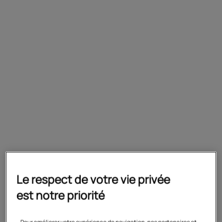
Acquérir les connaissances attendues et
préparer le baccalauréat
Prérequis
Avoir le niveau de seconde
professionnelle
Préparation
Le respect de votre vie privée
est notre priorité
Formation complète en voie scolaire