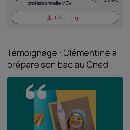
TYPE DE DOCUME
PDF
0.91Mo
professionnelle MCV
Télécharger
le document
Docume
Témoignage : Clémentine a
préparé son bac au Cned