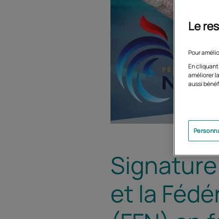
Le res
Pour amélio
En cliquant
améliorer la
aussi bénéf
Personna
Signature
et la Fédé