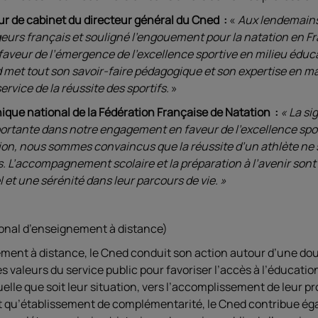
ur de cabinet du directeur général du Cned :
«
Aux lendemains
 nageurs français et souligné l’engouement pour la natation en 
faveur de l’émergence de l’excellence sportive en milieu éduca
 met tout son savoir-faire pédagogique et son expertise en mati
rvice de la réussite des sportifs.
»
hnique national de la Fédération Française de Natation
:
« La si
rtante dans notre engagement en faveur de l'excellence sport
on, nous sommes convaincus que la réussite d’un athlète ne s
 L’accompagnement scolaire et la préparation à l’avenir sont d
 et une sérénité dans leur parcours de vie. »
onal d’enseignement à distance)
ement à distance, le Cned conduit son action autour d’une dou
es valeurs du service public pour favoriser l’accès à l’éducation
le que soit leur situation, vers l’accomplissement de leur pro
ant qu’établissement de complémentarité, le Cned contribue ég