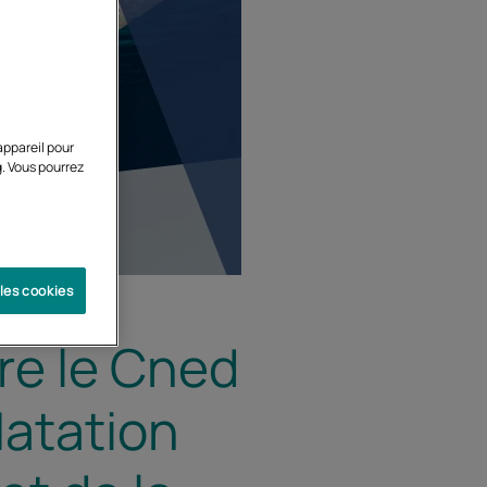
appareil pour
g. Vous pourrez
 les cookies
re le Cned
Natation