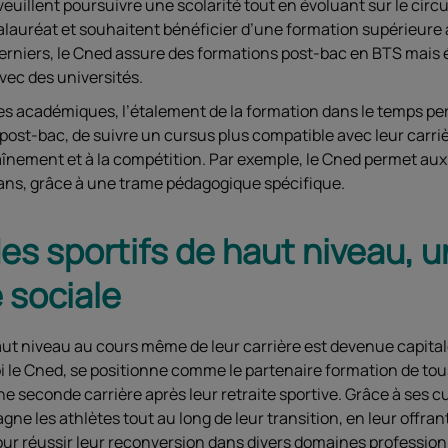
veuillent poursuivre une scolarité tout en évoluant sur le circu
ccalauréat et souhaitent bénéficier d’une formation supérieure
derniers, le Cned assure des formations post-bac en BTS mais
vec des universités.
es académiques, l’étalement de la formation dans le temps p
post-bac, de suivre un cursus plus compatible avec leur carriè
aînement et à la compétition. Par exemple, le Cned permet aux
 ans, grâce à une trame pédagogique spécifique.
es sportifs de haut niveau, u
 sociale
aut niveau au cours même de leur carrière est devenue capital
i le Cned, se positionne comme le partenaire formation de tous
e seconde carrière après leur retraite sportive. Grâce à ses cu
ne les athlètes tout au long de leur transition, en leur offra
r réussir leur reconversion dans divers domaines profession