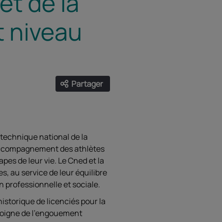
et de la
t niveau
Partager
Ouvrir les liens de partage
Facebook
Twitter
LinkedIn
Email
 technique national de la
l’accompagnement des athlètes
apes de leur vie. Le Cned et la
s, au service de leur équilibre
n professionnelle et sociale.
historique de licenciés pour la
moigne de l'engouement