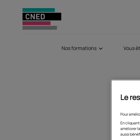
Nos formations
Vous ê
Con
Le res
Vous n'a
site ? C
Pour amélio
En cliquant
améliorer la
aussi bénéf