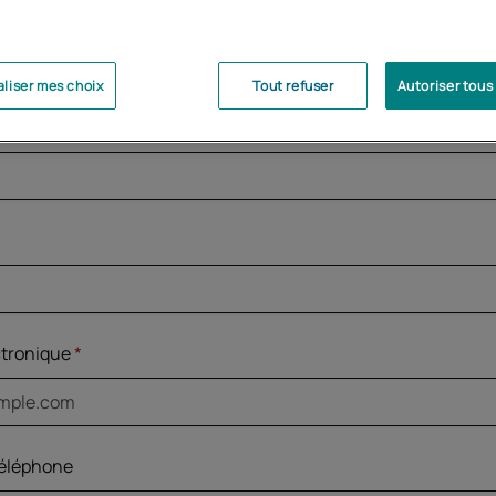
Masculin
Féminin
liser mes choix
Tout refuser
Autoriser tous
ctronique
*
éléphone