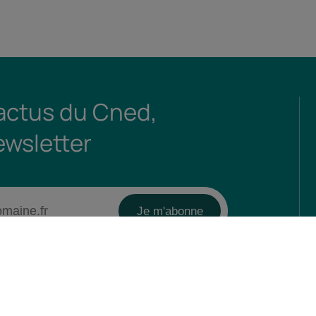
 actus du Cned,
ewsletter