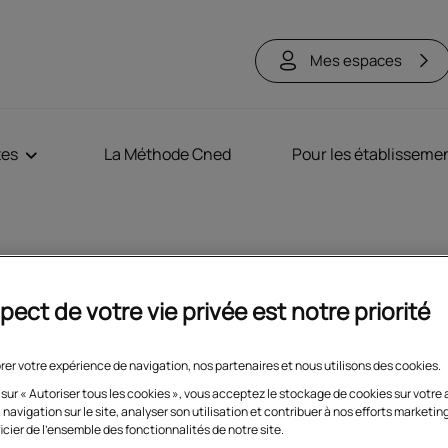
Mes espaces
tes
La Méthode Cned
Pour les établisseme
tact presse
pect de votre vie privée est notre priorité
vez pas trouvé la réponse à votre question 
ontactez-nous.
rer votre expérience de navigation, nos partenaires et nous utilisons des cookies.
 sur « Autoriser tous les cookies », vous acceptez le stockage de cookies sur votre 
 navigation sur le site, analyser son utilisation et contribuer à nos efforts marketin
* Cham
icier de l'ensemble des fonctionnalités de notre site.