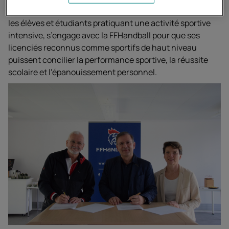
pouvant suivre un cursus en présentiel, parmi lesquels
les élèves et étudiants pratiquant une activité sportive
intensive, s’engage avec la FFHandball pour que ses
licenciés reconnus comme sportifs de haut niveau
puissent concilier la performance sportive, la réussite
scolaire et l'épanouissement personnel.