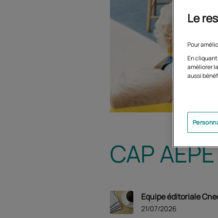
Le res
Pour amélio
En cliquant
améliorer la
aussi bénéf
Personna
CAP AEPE 
Equipe éditoriale Cne
21/07/2026