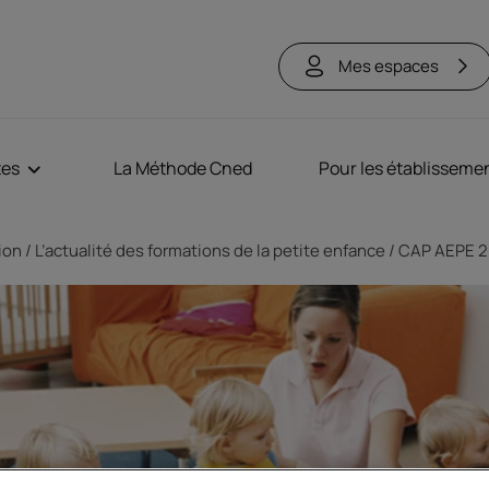
Mes espaces
tes
La Méthode Cned
Pour les établisseme
tion
L’actualité des formations de la petite enfance
CAP AEPE 20