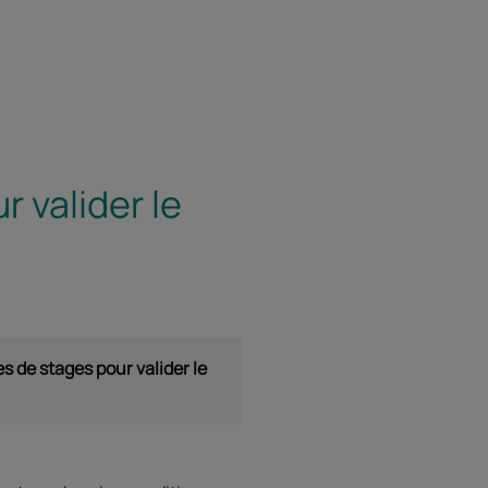
Facebook
Twitter
LinkedIn
Email
r valider le
 de stages pour valider le