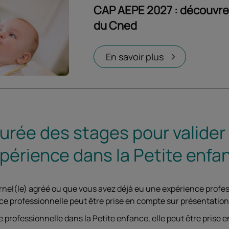
CAP AEPE 2027 : découvre
du Cned
Ouvrir dans un nouvel onglet
En savoir plus
durée des stages pour valider
expérience dans la Petite enfa
rnel(le) agréé ou que vous avez déjà eu une expérience profes
e professionnelle peut être prise en compte sur présentation d
 professionnelle dans la Petite enfance, elle peut être prise