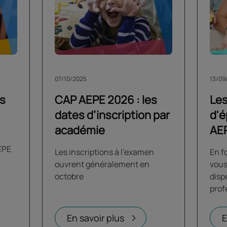
07/10/2025
13/09
es
CAP AEPE 2026 : les
Les
dates d’inscription par
d'é
académie
AE
EPE
Les inscriptions à l'examen
En f
ouvrent généralement en
vous
octobre
disp
prof
En savoir plus
E