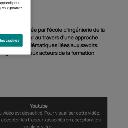
appareil pour
g. Vous pourrez
tifique portée par l’école d'ingénierie de la
e de la hauteur au travers d’une approche
 les cookies
tique des problématiques liées aux savoirs.
seignants et aux acteurs de la formation
Youtube
vidéo est désactivé. Pour visualiser cette vidéo,
 accepter les traceurs associés en acceptant les
cookies vidéo.