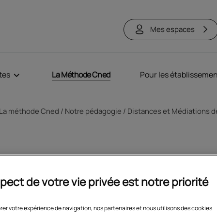
Mes espaces
tes
La Méthode Cned
Pour les établisseme
ne
La méthode Cned
Notre pédagogie
Distances et Médiations de
stances et Médiation
pect de votre vie privée est notre priorité
S), la revue scientif
rer votre expérience de navigation, nos partenaires et nous utilisons des cookies.