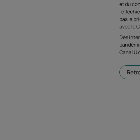
et du co
réfléchi
pas, a pr
avec le C
Des inter
pandémie 
Canal U 
Retr