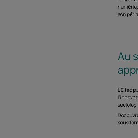
numériqu
son périm
Au s
appr
L’Eifad p
l’innovat
sociolog
Découvre
sous for