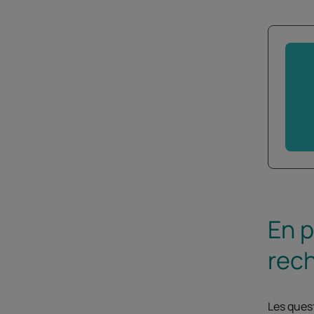
En p
rec
Les quest