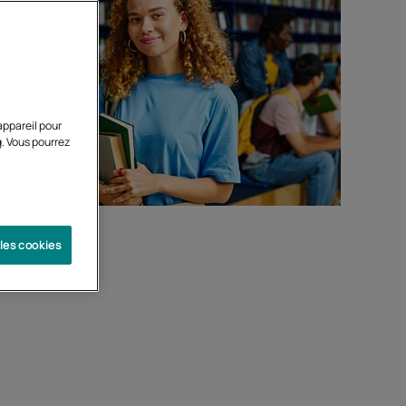
appareil pour
g. Vous pourrez
 les cookies
Préparation
ôme de
Formation complète en un
tion
an, en parcours diplômant
ou non diplômant