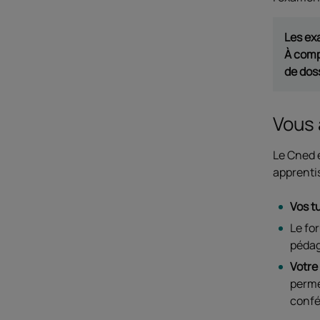
Les ex
À comp
de dos
Vous 
Le Cned e
apprenti
Vos t
Le fo
pédag
Votre
perme
confé