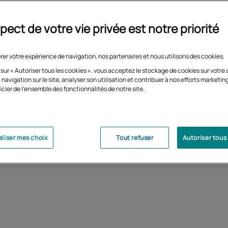
iences de l’homme et de la société, mention sciences de
on, à distance.
pect de votre vie privée est notre priorité
née de licence Sciences de l’éducation offre une approche
iplinaire et méthodologique, et propose une spécialisation
nement à choisir parmi : formation des adultes,
rer votre expérience de navigation, nos partenaires et nous utilisons des cookies.
ent/éducation, sanitaire et sociale, initiation à la FOAD.
 sur « Autoriser tous les cookies », vous acceptez le stockage de cookies sur votre 
s permet de candidater en master 1, de préparer un concours
 navigation sur le site, analyser son utilisation et contribuer à nos efforts marketin
ction publique ou d’entrer directement dans la vie active.
icier de l'ensemble des fonctionnalités de notre site.
liser mes choix
Tout refuser
Autoriser tous
Objectifs
Prérequis
uérir des connaissances
Être titulaire d’un dipl
ntifiques, techniques et
niveau bac+2 ou valida
ofessionnelles dans les
des acquis
ps de l’éducation et de