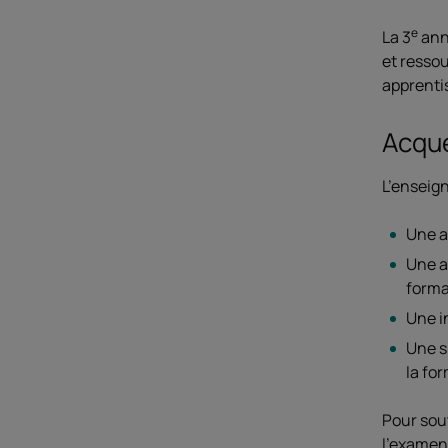
e
La 3
ann
et ressou
apprenti
Acqué
L’enseig
Une a
Une a
forma
Une i
Une s
la fo
Pour sout
l'examen