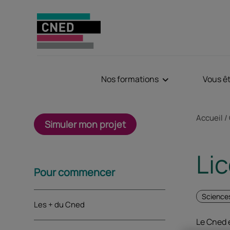
Nos formations
Vous ê
Fil d'Aria
Accueil
Simuler mon projet
Li
Sommaire
Pour commencer
Sciences
Les + du Cned
Le Cned 