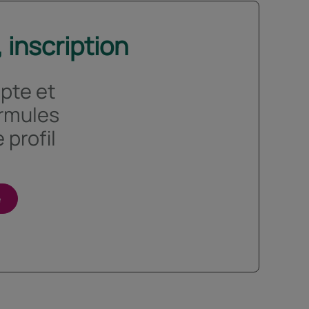
 inscription
pte et
ormules
 profil
e