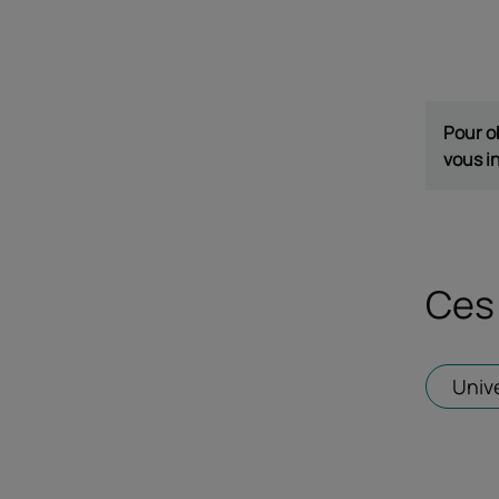
Pour o
vous i
Ces 
Univ