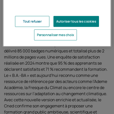
Une ambition renouvelée
pour sensibiliser et former
Tout refuser
Autoriser tous les cookies
massivement
Personnaliser mes choix
Depuis son lancement en juin 2023, le
B.A.-BA du climat
et de la biodiversit
é
a attiré plus de 330 000 utilisateurs,
délivré 85 000 badges numériques et totalisé plus de 2
millions de pages vues. Une enquête de satisfaction
réalisée en 2024 montre que 95 % des apprenants se
déclarent satisfaits et 71 % recommandent la formation.
Le « B.A.-BA » est aujourd’hui reconnu comme une
ressource de référence par des acteurs comme l’Ademe
Académie, la Fresque du Climat ou encore le centre de
ressources sur l’adaptation au changement climatique.
Avec cette nouvelle version enrichie et actualisée, le
Cned confirme son engagement à proposer une
formation grand public ambitieuse, scientifique et