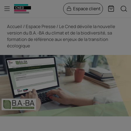
Menu
Rech
Espace client
Panier
Fil d'Ariane
Accueil
Espace Presse
Le Cned dévoile la nouvelle
version du B.A.-BA du climat et de la biodiversité, sa
formation de référence aux enjeux de la transition
écologique