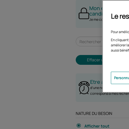
Le res
Pour amélio
En cliquant
améliorer la
aussi bénéf
Personna