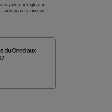
os crayons, une règle, une
o-alcoolique, des masques.
ns du Cned aux
27