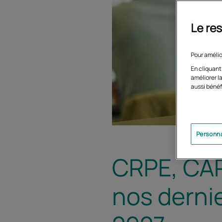
Le res
Pour amélio
En cliquant
améliorer la
aussi bénéf
Personna
CRPE, CAP
nos derni