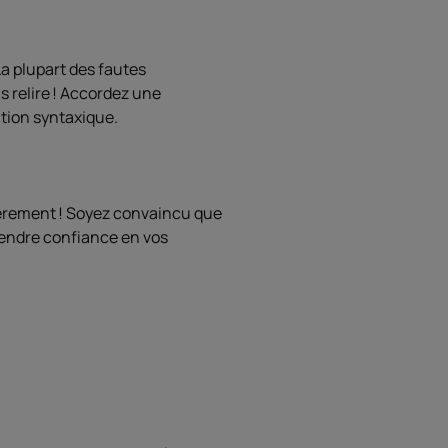
La plupart des fautes
 relire ! Accordez une
ction syntaxique.
ièrement ! Soyez convaincu que
rendre confiance en vos