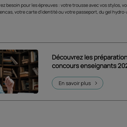
ez besoin pour les épreuves : votre trousse avec vos stylos, v
encas, votre carte d'identité ou votre passeport, du gel hydr
Découvrez les préparatio
concours enseignants 20
Ouvrir dans un nouvel onglet
En savoir plus