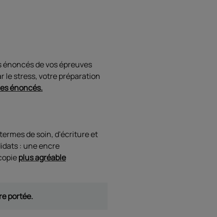
les énoncés de vos épreuves
r le stress, votre préparation
 les énoncés.
termes de soin, d'écriture et
didats : une encre
copie
plus agréable
re portée.