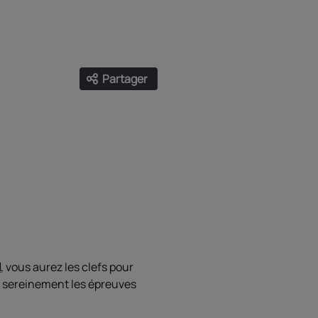
Partager
Ouvrir les liens de partage
Facebook
Twitter
LinkedIn
Email
d
, vous aurez les clefs pour
er sereinement les épreuves