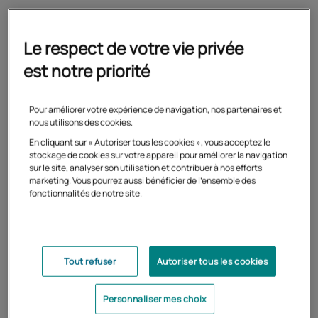
Préparez les épreuves
Le respect de votre vie privée
est notre priorité
d'admission en même temps
que les épreuves
Pour améliorer votre expérience de navigation, nos partenaires et
nous utilisons des cookies.
d'admissibilité
En cliquant sur « Autoriser tous les cookies », vous acceptez le
stockage de cookies sur votre appareil pour améliorer la navigation
Nous vous conseillons de préparer les épreuves orales en
sur le site, analyser son utilisation et contribuer à nos efforts
marketing. Vous pourrez aussi bénéficier de l'ensemble des
même temps que les épreuves écrites.
fonctionnalités de notre site.
Les épreuves d'admission, au même titre que les
épreuves écrites, nécessitent l'acquisition d'une
méthodologie et de connaissances spécifiques.
Tout refuser
Autoriser tous les cookies
N'attendez pas les résultats d'admissibilité pour vous
préparer aux épreuves orales !
Personnaliser mes choix