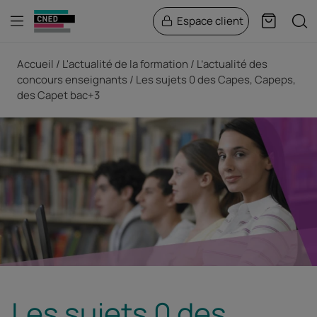
Menu
Rech
Espace client
Panier
Fil d'Ariane
Accueil
L'actualité de la formation
L’actualité des
concours enseignants
Les sujets 0 des Capes, Capeps,
des Capet bac+3
Les sujets 0 des