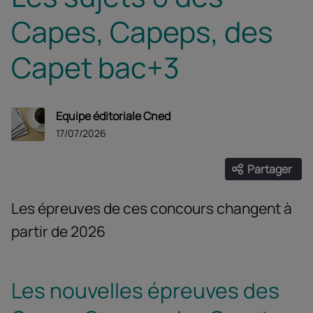
Capes, Capeps, des
Capet bac+3
Equipe éditoriale Cned
17/07/2026
Partager
Ouvrir les
Facebook
Twitter
Linke
Les épreuves de ces concours changent à
partir de 2026
Les nouvelles épreuves des