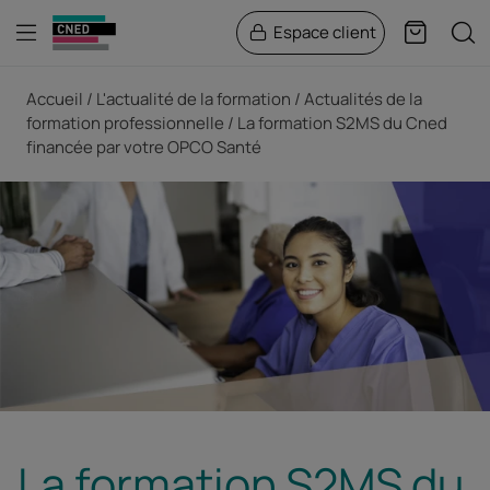
Menu
Rech
Espace client
Panier
Fil d'Ariane
Accueil
L'actualité de la formation
Actualités de la
formation professionnelle
La formation S2MS du Cned
financée par votre OPCO Santé
La formation S2MS du