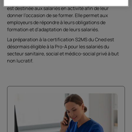
La
promotion ou reconversion par l’alternance
(Pro-A)
est destinée aux salariés en activité afin de leur
donner l’occasion de se former. Elle permet aux
employeurs de répondre à leurs obligations de
formation et d’adaptation de leurs salariés.
La préparation à la certification S2MS du Cned est
désormais éligible à la Pro-A pour les salariés du
secteur sanitaire, social et médico-social privé à but
non lucratif.