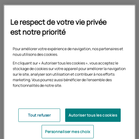
Vous êtes salarié du secteur sanitaire, social et médico-
social privé à but non lucratif et vous recherchez une
Le respect de votre vie privée
formation certifiante ? En vous formant au métier de
secrétaire médicale et médico-social
e (S2MS) avec le
est notre priorité
Cned, vous pouvez bénéficier d’un financement
complémentaire versé par votre
OPCO Santé
sur votre
Pour améliorer votre expérience de navigation, nos partenaires et
CPF
.
nous utilisons des cookies.
Vous optez pour une formation certifiante aux nombreux
En cliquant sur « Autoriser tous les cookies », vous acceptez le
stockage de cookies sur votre appareil pour améliorer la navigation
débouchés, respectueuse de votre budget !
sur le site, analyser son utilisation et contribuer à nos efforts
marketing. Vous pourrez aussi bénéficier de l'ensemble des
fonctionnalités de notre site.
Reconversion ou promotion
Tout refuser
Autoriser tous les cookies
par l'alternance (Pro-A)
Personnaliser mes choix