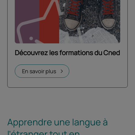
Découvrez les formations du Cned
Ouvrir dans un nouvel onglet
En savoir plus
Apprendre une langue à
l'étranger tout en