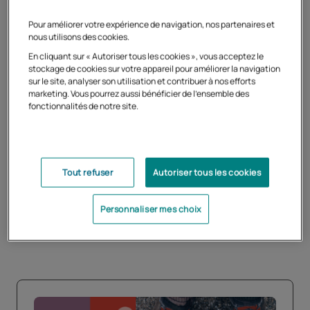
professionnel
Pour améliorer votre expérience de navigation, nos partenaires et
nous utilisons des cookies.
En cliquant sur « Autoriser tous les cookies », vous acceptez le
EF Education First
propose des formules de séjours
stockage de cookies sur votre appareil pour améliorer la navigation
linguistiques sur un semestre ou une année, à tout âge.
sur le site, analyser son utilisation et contribuer à nos efforts
marketing. Vous pourrez aussi bénéficier de l'ensemble des
Un séjour à l’étranger permet de devenir bilingue,
fonctionnalités de notre site.
préparer son avenir, découvrir le monde, développer son
réseau international de connaissances et de lancer sa
carrière professionnelle.
Afin de concilier ce type de séjour à l’étranger tout en
Tout refuser
Autoriser tous les cookies
continuant sa scolarité française, la solution est de
poursuivre ses études à distance.
Personnaliser mes choix