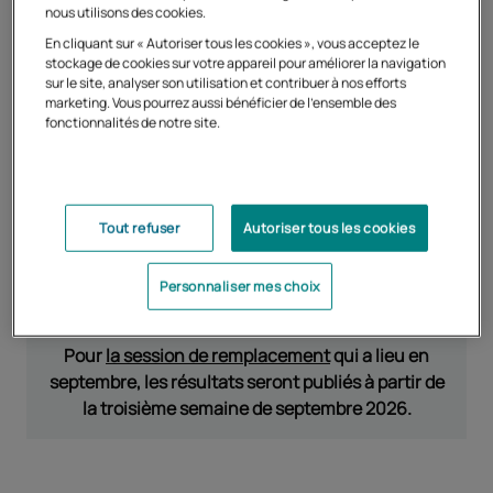
date exacte de publication des résultats.
nous utilisons des cookies.
Les dates de publication des résultats des épreuves
En cliquant sur « Autoriser tous les cookies », vous acceptez le
anticipées varient selon les académies.
stockage de cookies sur votre appareil pour améliorer la navigation
sur le site, analyser son utilisation et contribuer à nos efforts
marketing. Vous pourrez aussi bénéficier de l'ensemble des
fonctionnalités de notre site.
Les résultats de la session de juin 2026 des
épreuves anticipées du bac général et
technologique seront publiés au plus tard le 10
juillet dans votre espace candidat Cyclades.
Tout refuser
Autoriser tous les cookies
Les académies publient généralement les résultats en
Personnaliser mes choix
matinée ou en début d'après-midi.
Pour
la session de remplacement
qui a lieu en
septembre, les résultats seront publiés à partir de
la troisième semaine de septembre 2026.