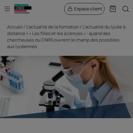
Menu
Rech
Espace client
Panier
Fil d'Ariane
Accueil
L'actualité de la formation
L’actualité du lycée à
distance
« Les filles et les sciences » : quand des
chercheuses du CNRS ouvrent le champ des possibles
aux lycéennes