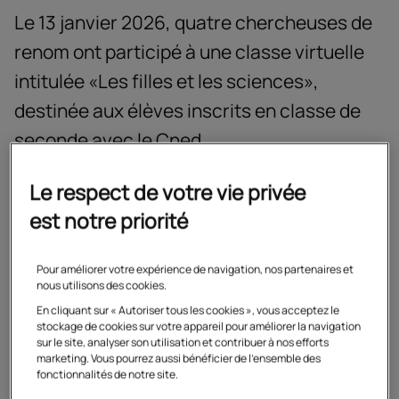
Facebook
Twitter
Linke
Le 13 janvier 2026, quatre chercheuses de
renom ont participé à une classe virtuelle
intitulée «Les filles et les sciences»,
destinée aux élèves inscrits en classe de
seconde avec le Cned.
Le respect de votre vie privée
À un moment clé de leur parcours scolaire, cette
est notre priorité
rencontre organisée par les équipes pédagogiques du
Cned avait un objectif fort : déconstruire les stéréotypes
Pour améliorer votre expérience de navigation, nos partenaires et
de genre et encourager les jeunes filles à se projeter
nous utilisons des cookies.
dans les sciences.
En cliquant sur « Autoriser tous les cookies », vous acceptez le
stockage de cookies sur votre appareil pour améliorer la navigation
Un projet construit pour agir
sur le site, analyser son utilisation et contribuer à nos efforts
marketing. Vous pourrez aussi bénéficier de l'ensemble des
au bon moment
fonctionnalités de notre site.