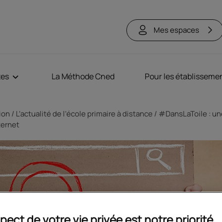
Mes espaces
tes
La Méthode Cned
Pour les établisseme
tion
L’actualité de l’école primaire à distance
#DansLaToile : une
ternet
pect de votre vie privée est notre priorité