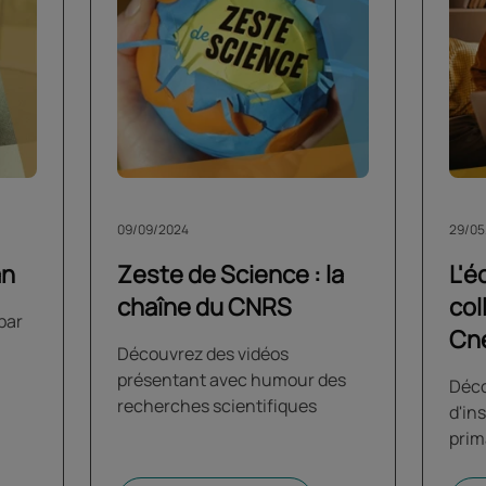
09/09/2024
29/05
an
Zeste de Science : la
L'é
chaîne du CNRS
col
par
Cne
Découvrez des vidéos
présentant avec humour des
Déco
recherches scientifiques
d'in
prim