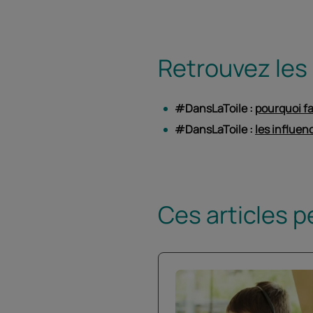
Retrouvez les
#DansLaToile :
pourquoi fa
#DansLaToile :
les influen
Ces articles p