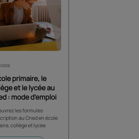
/2026
cole primaire, le
lège et le lycée au
d : mode d'emploi
uvrez les formules
scription au Cned en école
aire, collège et lycée