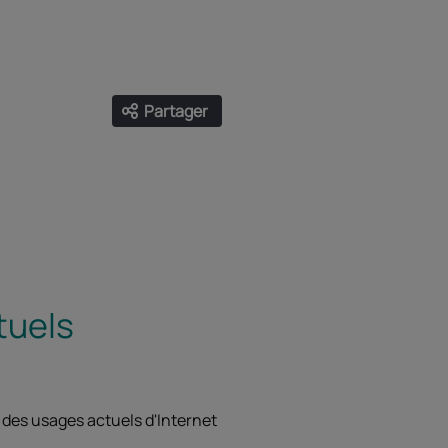
Partager
Ouvrir les liens de partage
Facebook
Twitter
LinkedIn
Email
tuels
 des usages actuels d'Internet