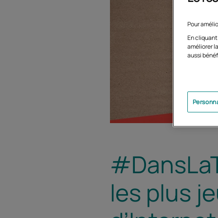
Pour amélio
En cliquant
améliorer la
aussi bénéf
Personna
#DansLaToi
les plus 