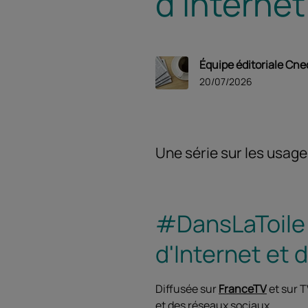
d’Internet
Équipe éditoriale Cne
20/07/2026
Une série sur les usage
#DansLaToile :
d'Internet et 
Diffusée sur
FranceTV
et sur 
et des réseaux sociaux.