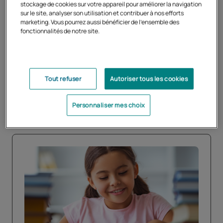
primaire
stockage de cookies sur votre appareil pour améliorer la navigation
sur le site, analyser son utilisation et contribuer à nos efforts
marketing. Vous pourrez aussi bénéficier de l'ensemble des
1, 2 ,3 codez !
a été créé en partenariat avec
l’INRIA
. Le
fonctionnalités de notre site.
projet est soutenu par
le ministère de l’Éducation
nationale
.
L’objectif ? Initier les enfants, dès l’école primaire, aux
Tout refuser
Autoriser tous les cookies
notions de programmation.
Personnaliser mes choix