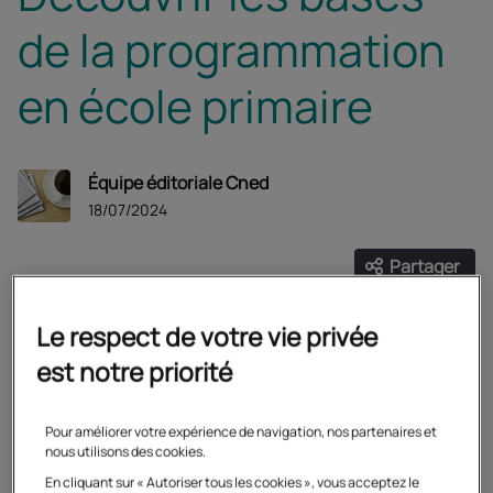
de la programmation
en école primaire
Équipe éditoriale Cned
18/07/2024
Partager
Ouvrir les
Facebook
Twitter
Linke
Initiez vos enfants aux bases de la
Le respect de votre vie privée
programmation.
est notre priorité
Pour améliorer votre expérience de navigation, nos partenaires et
La programmation en école
nous utilisons des cookies.
En cliquant sur « Autoriser tous les cookies », vous acceptez le