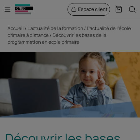
Menu
Rech
Espace client
Panier
Fil d'Ariane
Accueil
L'actualité de la formation
L’actualité de l’école
primaire à distance
Découvrir les bases de la
programmation en école primaire
Découvrir les bases