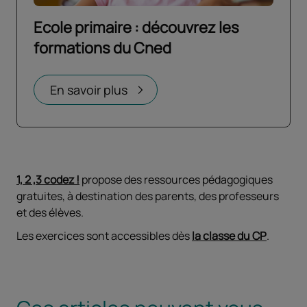
Ecole primaire : découvrez les
formations du Cned
Ouvrir dans un nouvel onglet
En savoir plus
1, 2 ,3 codez !
propose des ressources pédagogiques
gratuites, à destination des parents, des professeurs
et des élèves.
Les exercices sont accessibles dès
la classe du CP
.