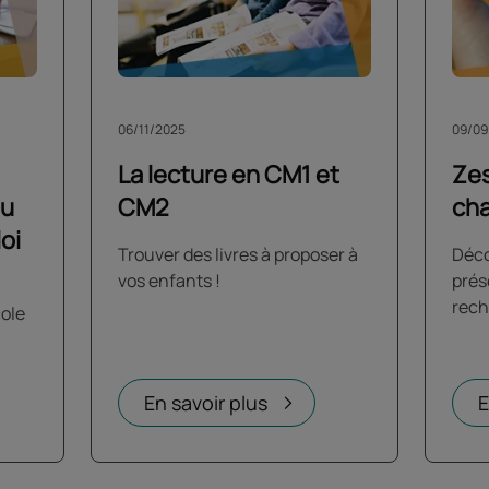
06/11/2025
09/09
La lecture en CM1 et
Zes
au
CM2
ch
oi
Trouver des livres à proposer à
Déco
vos enfants !
prés
rech
cole
En savoir plus
E