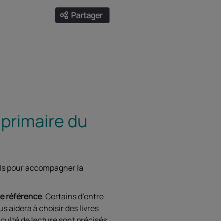
Partager
Ouvrir les liens de partage
Facebook
Twitter
LinkedIn
Email
 primaire du
eils pour accompagner la
de référence
. Certains d’entre
 aidera à choisir des livres
iculté de lecture sont précisés