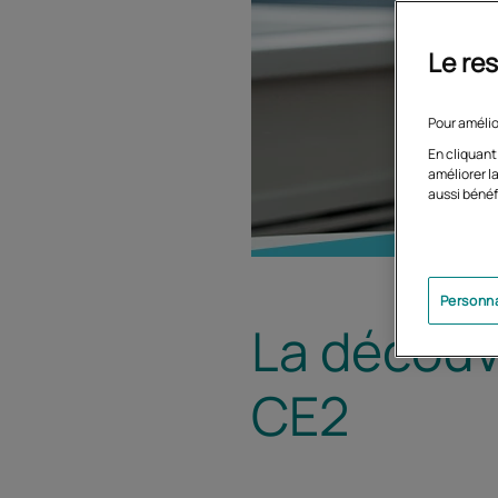
Le res
Pour amélio
En cliquant
améliorer la
aussi bénéf
Personna
La découv
CE2