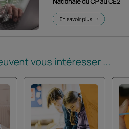
Nationale du CP au CE2
Ouvrir dans un nouvel onglet
En savoir plus
euvent vous intéresser ...