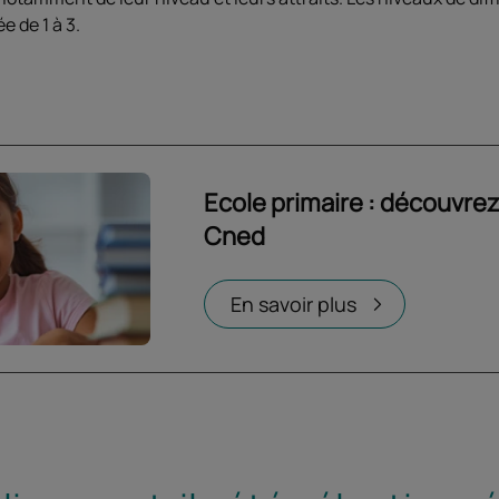
e de 1 à 3.
Ecole primaire : découvrez
Cned
Ouvrir dans un nouvel onglet
En savoir plus