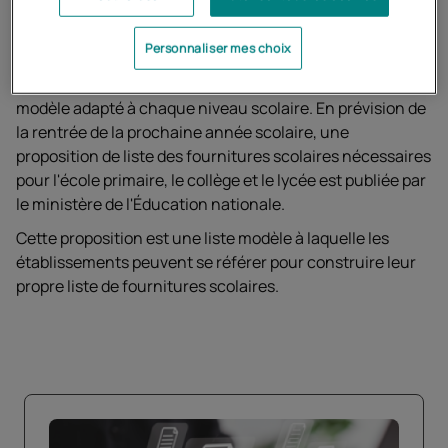
Pour les élèves inscrits au Cned, vous pouvez vous
Personnaliser mes choix
référer à
la liste de fournitures recommandées par le
ministère
de l'Éducation nationale, qui constitue un
modèle adapté à chaque niveau scolaire. En prévision de
la rentrée de la prochaine année scolaire, une
proposition de liste des fournitures scolaires nécessaires
pour l'école primaire, le collège et le lycée est publiée par
le ministère de l'Éducation nationale.
Cette proposition est une liste modèle à laquelle les
établissements peuvent se référer pour construire leur
propre liste de fournitures scolaires.