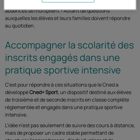
Comment suivre un programme scolaire lorsque les
absences se multiplient ? Autant de questions
auxquelles les élèves et leurs familles doivent répondre
au quotidien.
Accompagner la scolarité des
inscrits engagés dans une
pratique sportive intensive
C’est pour répondre à ces situations que le Cned a
développé
Cned+ Sport
, un dispositif destiné aux élèves
de troisième et de seconde inscrits en classe complète
réglementée et engagés dans une pratique sportive
intensive.
L’idée n’est pas seulement de suivre des cours à distance,
mais de proposer un cadre stable permettant de