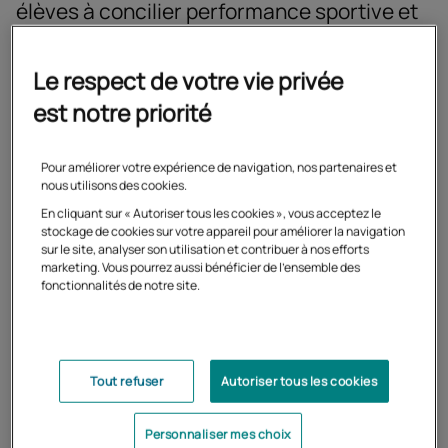
élèves à concilier performance sportive et
réussite scolaire.
Le respect de votre vie privée
est notre priorité
S’entraîner, progresser,
étudier : un quotidien sous
Pour améliorer votre expérience de navigation, nos partenaires et
nous utilisons des cookies.
contrainte
En cliquant sur « Autoriser tous les cookies », vous acceptez le
stockage de cookies sur votre appareil pour améliorer la navigation
sur le site, analyser son utilisation et contribuer à nos efforts
Pour de nombreux jeunes sportifs, les semaines
marketing. Vous pourrez aussi bénéficier de l'ensemble des
s’enchaînent à un rythme soutenu. Entraînements
fonctionnalités de notre site.
quotidiens, compétitions, déplacements… autant
d’engagements qui laissent parfois peu de place à une
scolarité traditionnelle.
Tout refuser
Autoriser tous les cookies
Face à ces emplois du temps exigeants, maintenir un
rythme d’apprentissage régulier peut devenir un
véritable défi. Comment réviser avant une compétition ?
Personnaliser mes choix