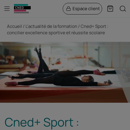
Menu
Rech
Espace client
Panier
Fil d'Ariane
Accueil
L'actualité de la formation
Cned+ Sport :
concilier excellence sportive et réussite scolaire
Cned+ Sport :