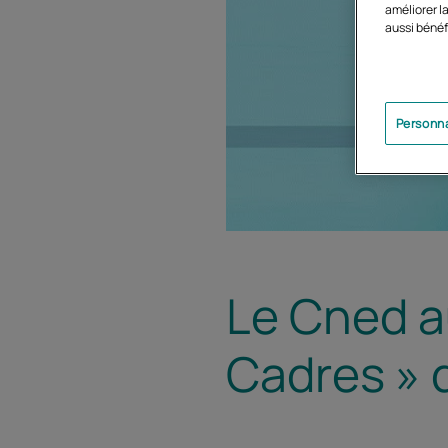
améliorer la
aussi bénéf
Personna
Le Cned a
Cadres » d