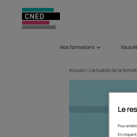
Nos formations
Vous ê
Fil d'Ariane
Accueil
L'actualité de la forma
Le res
Pour amélio
En cliquant