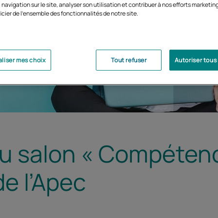
 navigation sur le site, analyser son utilisation et contribuer à nos efforts marketin
icier de l'ensemble des fonctionnalités de notre site.
liser mes choix
Tout refuser
Autoriser tous
u salon « Compéten
e l’Apec