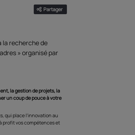
Partager
Ouvrir les liens de partage
Facebook
Twitter
LinkedIn
Email
à la recherche de
adres » organisé par
t, la gestion de projets, la
nner un coup de pouce à votre
, qui place l'innovation au
 à profit vos compétences et