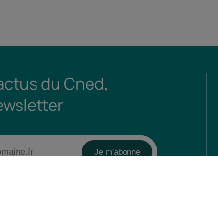
 actus du Cned,
ewsletter