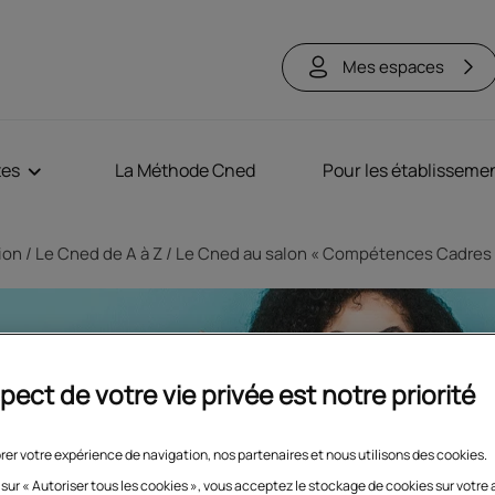
Mes espaces
tes
La Méthode Cned
Pour les établisseme
tion
Le Cned de A à Z
Le Cned au salon « Compétences Cadres »
pect de votre vie privée est notre priorité
rer votre expérience de navigation, nos partenaires et nous utilisons des cookies.
 sur « Autoriser tous les cookies », vous acceptez le stockage de cookies sur votre 