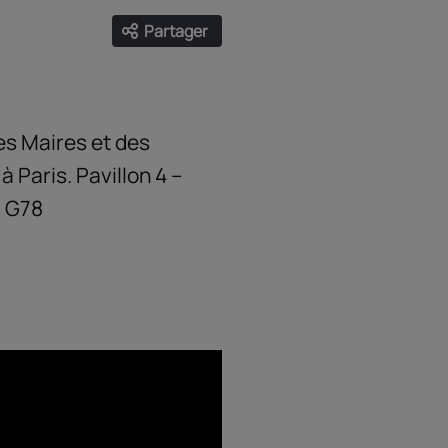
Partager
Ouvrir les liens de partage
Facebook
Twitter
LinkedIn
Email
es Maires et des
à Paris. Pavillon 4 –
d G78