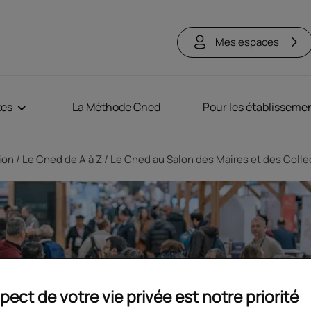
Mes espaces
tes
La Méthode Cned
Pour les établisseme
tion
Le Cned de A à Z
Le Cned au Salon des Maires et des Colle
pect de votre vie privée est notre priorité