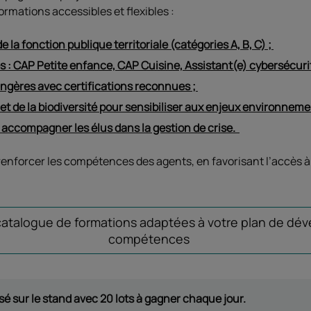
ormations accessibles et flexibles :
la fonction publique territoriale (catégories A, B, C) ;
s : CAP Petite enfance, CAP Cuisine, Assistant(e) cybersécuri
ngères avec certifications reconnues ;
et de la biodiversité pour sensibiliser aux enjeux environnem
 accompagner les élus dans la gestion de crise.
renforcer les compétences des agents, en favorisant l’accès à
atalogue de formations adaptées à votre plan de dé
compétences
é sur le stand avec 20 lots à gagner chaque jour.