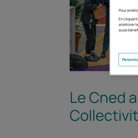
Pour amélio
En cliquant
améliorer la
aussi bénéf
Personna
Le Cned a
Collectivi