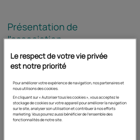
Présentation de
l'association
Le respect de votre vie privée
La Fédération nationale des centres de gestion
est notre priorité
de la Fonction publique territoriale (FNCDG) est
une association de la loi de 1901 dirigée par un
conseil d’administration de 40 membres,
Pour améliorer votre expérience de navigation, nos partenaires et
nous utilisons des cookies.
représentants de centres de gestion (CDG).
En cliquant sur « Autoriser tous les cookies », vous acceptez le
stockage de cookies sur votre appareil pour améliorer la navigation
La FNCDG représente les CDG auprès des
sur le site, analyser son utilisation et contribuer à nos efforts
pouvoirs publics, coordonne leurs missions au
marketing. Vous pourrez aussi bénéficier de l'ensemble des
fonctionnalités de notre site.
niveau national, incite à la coopération
régionale et interrégionale des CDG, concourt à
la centralisation des informations intéressant