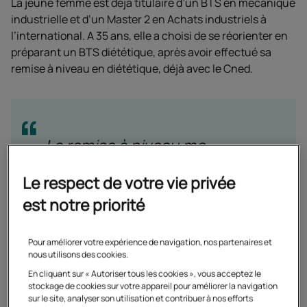
La jeune femme est déjà titulaire d’un BTS en mécanique
industrielle et d’un Master 2 en Achats industriels à
l’international. A 35 ans, elle a choisi de se réorienter en
préparant un BTS diététique, après avoir effectué sa
remise à niveau en diététique, déjà avec le Cned.
La remise à niveau me
semblait essentielle puisqu’il
Le respect de votre vie privée
s’agit pour moi d’une
est notre priorité
reconversion professionnelle.
Pour améliorer votre expérience de navigation, nos partenaires et
nous utilisons des cookies.
En cliquant sur « Autoriser tous les cookies », vous acceptez le
stockage de cookies sur votre appareil pour améliorer la navigation
La formation à distance, un
sur le site, analyser son utilisation et contribuer à nos efforts