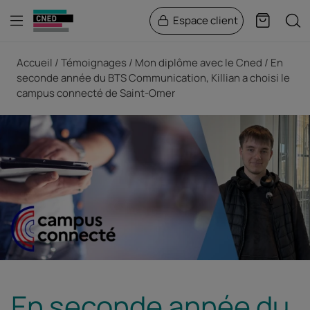
Menu
Rech
Espace client
Panier
Fil d'Ariane
Accueil
Témoignages
Mon diplôme avec le Cned
En
seconde année du BTS Communication, Killian a choisi le
campus connecté de Saint-Omer
En seconde année du