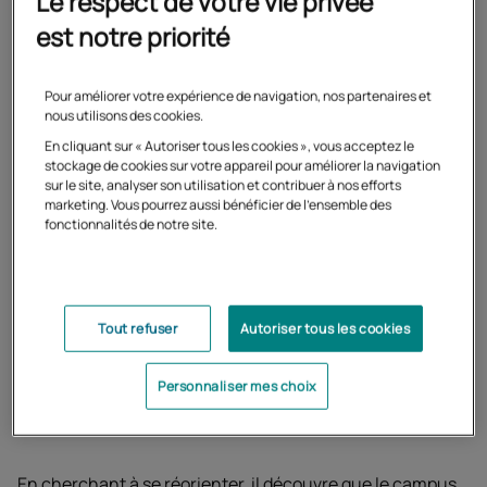
Le respect de votre vie privée
raisons qui l’ont amené à intégrer une
est notre priorité
formation à distance.
Pour améliorer votre expérience de navigation, nos partenaires et
nous utilisons des cookies.
En cliquant sur « Autoriser tous les cookies », vous acceptez le
stockage de cookies sur votre appareil pour améliorer la navigation
sur le site, analyser son utilisation et contribuer à nos efforts
J’ai choisi de m’inscrire à une
marketing. Vous pourrez aussi bénéficier de l'ensemble des
fonctionnalités de notre site.
formation à distance avec le
Cned afin de pouvoir moduler
mon emploi du temps et
Tout refuser
Autoriser tous les cookies
avancer à mon rythme.
Personnaliser mes choix
En cherchant à se réorienter, il découvre que le campus