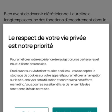
Bien avant de devenir diététicienne, Laureline a
longtemps occupé des fonctions d’encadrement dans le
secteur du commerce. À la suite d’une hospitalisation,
elle se questionne sur son parcours professionnel.
Le respect de votre vie privée
est notre priorité
J’ai pris le temps de réfléchir
Pour améliorer votre expérience de navigation, nos partenaires et
nous utilisons des cookies.
au métier que je voulais
En cliquant sur « Autoriser tous les cookies », vous acceptez le
stockage de cookies sur votre appareil pour améliorer la navigation
exercer. Préparer le BTS
sur le site, analyser son utilisation et contribuer à nos efforts
marketing. Vous pourrez aussi bénéficier de l'ensemble des
diététique, j’y avais pensé.
fonctionnalités de notre site.
Mais les nombreuses
semaines de stage étaient