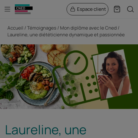
Menu
Rech
Espace client
Panier
Fil d'Ariane
Accueil
Témoignages
Mon diplôme avec le Cned
Laureline, une diététicienne dynamique et passionnée
Laureline, une