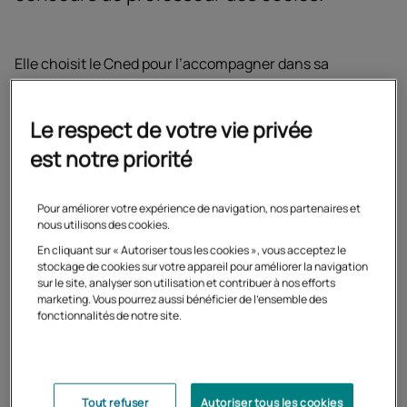
Elle choisit le Cned pour l’accompagner dans sa
préparation, un choix gagnant puisqu’à 27 ans, elle est
désormais professeur des écoles stagiaire.
Le respect de votre vie privée
C’est la première fois que Marie s’inscrit à une formation
est notre priorité
à distance. Ayant déjà obtenu un Master, elle décide de
se présenter en candidature externe au CRPE pour se
former à son rythme, en parallèle de sa recherche
Pour améliorer votre expérience de navigation, nos partenaires et
d’emploi.
nous utilisons des cookies.
En cliquant sur « Autoriser tous les cookies », vous acceptez le
stockage de cookies sur votre appareil pour améliorer la navigation
sur le site, analyser son utilisation et contribuer à nos efforts
marketing. Vous pourrez aussi bénéficier de l'ensemble des
fonctionnalités de notre site.
Comme j’avais besoin de
supports de cours pour me
préparer à distance, j’ai choisi
Tout refuser
Autoriser tous les cookies