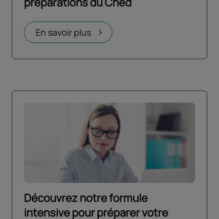
préparations du Cned
Ouvrir dans un nouvel onglet
En savoir plus
Découvrez notre formule
intensive pour préparer votre