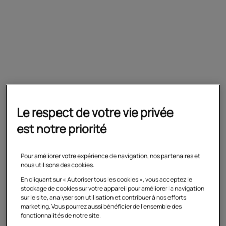
Préparation
CRPE bac+3 et bac+5 : préparation
complète et packs
Le respect de votre vie privée
est notre priorité
Votre projet sur mesure
Pour améliorer votre expérience de navigation, nos partenaires et
nous utilisons des cookies.
En cliquant sur « Autoriser tous les cookies », vous acceptez le
stockage de cookies sur votre appareil pour améliorer la navigation
sur le site, analyser son utilisation et contribuer à nos efforts
Tarifs, programmes,
marketing. Vous pourrez aussi bénéficier de l'ensemble des
fonctionnalités de notre site.