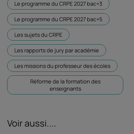
Le programme du CRPE 2027 bac+3
Ouvrir dans 
Le programme du CRPE 2027 bac+5
Ouvrir dans 
Les sujets du CRPE
Ouvrir dans un nouvel onglet
Les rapports de jury par académie
Ouvrir dans u
Les missions du professeur des écoles
Ouvrir da
Réforme de la formation des
enseignants
Voir aussi....