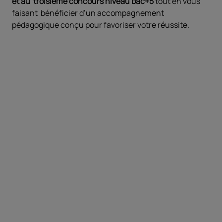
et au troisième concours niveau bac+5
tout en vous
faisant bénéficier d’un accompagnement
pédagogique conçu pour favoriser votre réussite.
Objectifs
Comprendre les exigences des concours,
se préparer aux épreuves écrites et
orales, s’entraîner et s’évaluer
Prérequis
Remplir les conditions pour se présenter
au CRPE