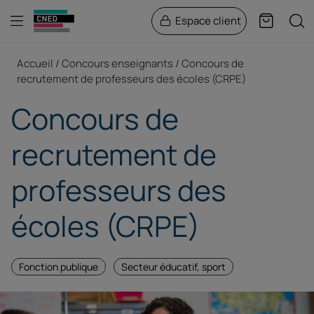
Menu
Rech
Espace client
Panier
Fil d'Ariane
Accueil
Concours enseignants
Concours de
recrutement de professeurs des écoles (CRPE)
Concours de
recrutement de
professeurs des
écoles (CRPE)
Fonction publique
Secteur éducatif, sport