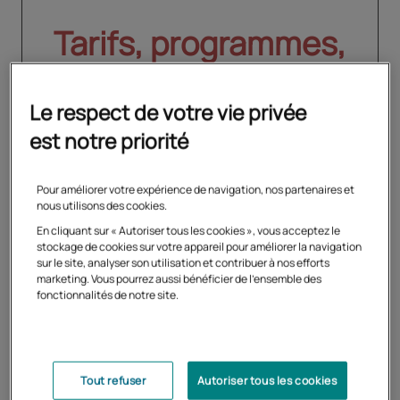
Tarifs, programmes,
inscription
Le respect de votre vie privée
Créez votre compte et
est notre priorité
découvrez les formules
Pour améliorer votre expérience de navigation, nos partenaires et
adaptées à votre profil
nous utilisons des cookies.
En cliquant sur « Autoriser tous les cookies », vous acceptez le
stockage de cookies sur votre appareil pour améliorer la navigation
sur le site, analyser son utilisation et contribuer à nos efforts
Créer un compte
marketing. Vous pourrez aussi bénéficier de l'ensemble des
fonctionnalités de notre site.
Se connecter
Tout refuser
Autoriser tous les cookies