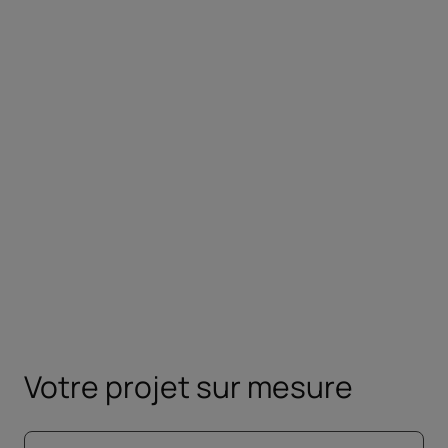
Prérequis
Aucun
Préparation
#JeVeuxParler anglais est une formation
100% en ligne pour adultes.
Votre projet sur mesure