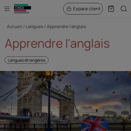
Menu
Rech
Espace client
Panier
Fil d'Ariane
Accueil
Langues
Apprendre l'anglais
Apprendre l'anglais
Langues étrangères