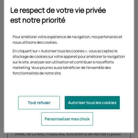
Le respect de votre vie privée
Formation
est notre priorité
Agrégation d'espagnol
Pour améliorer votre expérience de navigation, nos partenaires et
nous utilisons des cookies.
Optez pour une préparation complète aux
épreuves de l’agrégation d’espagnol
En cliquant sur « Autoriser tous les cookies », vous acceptez le
stockage de cookies sur votre appareil pour améliorer la navigation
sur le site, analyser son utilisation et contribuer à nos efforts
marketing. Vous pourrez aussi bénéficier de l'ensemble des
En savoir plus
fonctionnalités de notre site.
Tout refuser
Autoriser tous les cookies
Formation
Agrégation d'allemand
Personnaliser mes choix
Avec le Cned, musclez votre entrainement pour