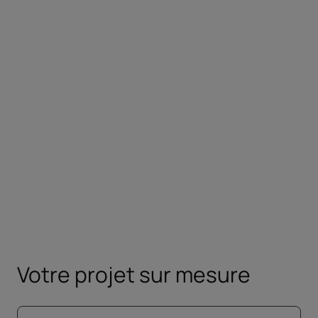
Prérequis
Aucun
Préparation
#JeVeuxParler italien est une formation
100% en ligne pour adultes.
Votre projet sur mesure