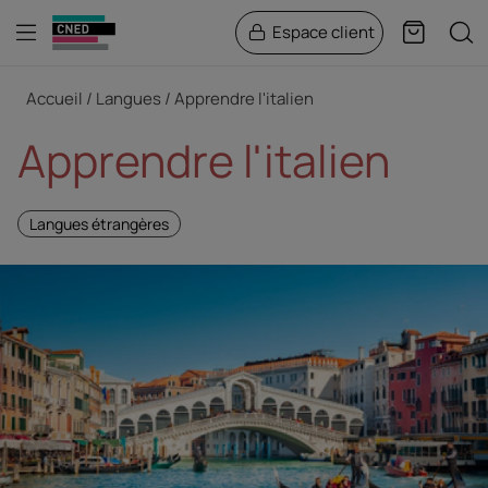
Menu
Rech
Espace client
Panier
Fil d'Ariane
Accueil
Langues
Apprendre l'italien
Apprendre l'italien
Langues étrangères