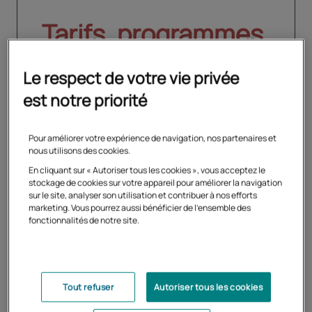
Tarifs, programmes,
inscription
Le respect de votre vie privée
est notre priorité
Créez votre compte et
découvrez les formules
Pour améliorer votre expérience de navigation, nos partenaires et
adaptées à votre profil
nous utilisons des cookies.
En cliquant sur « Autoriser tous les cookies », vous acceptez le
stockage de cookies sur votre appareil pour améliorer la navigation
sur le site, analyser son utilisation et contribuer à nos efforts
marketing. Vous pourrez aussi bénéficier de l'ensemble des
Créer un compte
fonctionnalités de notre site.
Se connecter
Tout refuser
Autoriser tous les cookies