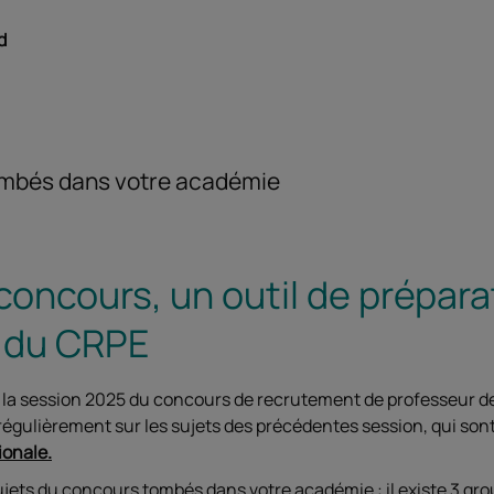
d
tombés dans votre académie
concours, un outil de prépara
 du CRPE
à la session 2025 du concours de recrutement de professeur d
régulièrement sur les sujets des précédentes session, qui son
tionale
.
ujets du concours tombés dans votre académie : il existe 3 