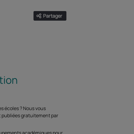
Partager
Ouvrir les liens de partage
Facebook
Twitter
LinkedIn
Email
tion
es écoles ? Nous vous
t publiées gratuitement par
groupements académiques pour