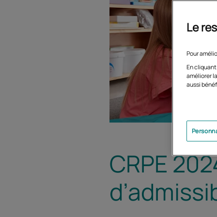
Le res
Pour amélio
En cliquant
améliorer la
aussi bénéf
Personna
CRPE 2024
d’admissi