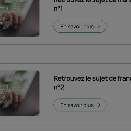
n°1
Ouvrir dans un nouvel onglet
En savoir plus
Retrouvez le sujet de fra
n°2
Ouvrir dans un nouvel onglet
En savoir plus