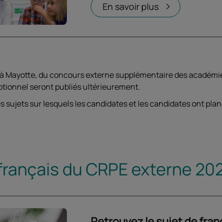
Ouvrir dans un nouvel onglet
En savoir plus
à Mayotte, du concours externe supplémentaire des académies d
tionnel seront publiés ultérieurement.
s sujets sur lesquels les candidates et les candidates ont pla
 français du CRPE externe 20
Retrouvez le sujet de fra