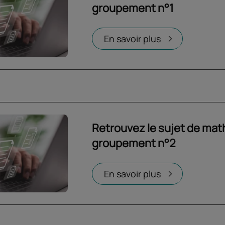
groupement n°1
Ouvrir dans un nouvel onglet
En savoir plus
Retrouvez le sujet de ma
groupement n°2
Ouvrir dans un nouvel onglet
En savoir plus