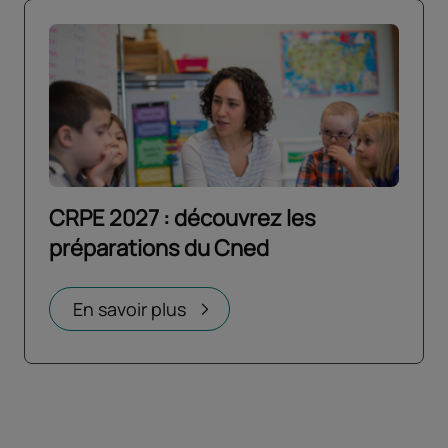
CRPE 2027 : découvrez les
préparations du Cned
Ouvrir dans un nouvel onglet
En savoir plus