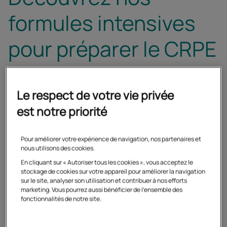
formules intensives
pour préparer le CRPE
2027
Le respect de votre vie privée
est notre priorité
Équipe éditoriale Cned
09/06/2026
Pour améliorer votre expérience de navigation, nos partenaires et
Partager
nous utilisons des cookies.
Ouvrir les
En cliquant sur « Autoriser tous les cookies », vous acceptez le
Facebook
Twitter
Linke
stockage de cookies sur votre appareil pour améliorer la navigation
Découvrez les formules intensives du Cned
sur le site, analyser son utilisation et contribuer à nos efforts
marketing. Vous pourrez aussi bénéficier de l'ensemble des
: une préparation renforcée, adaptée pour
fonctionnalités de notre site.
vous entraîner aux épreuves du CRPE