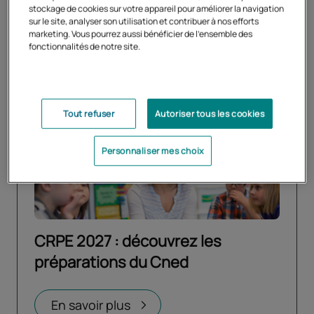
premier outil de préparation.
stockage de cookies sur votre appareil pour améliorer la navigation
sur le site, analyser son utilisation et contribuer à nos efforts
marketing. Vous pourrez aussi bénéficier de l'ensemble des
fonctionnalités de notre site.
Tout refuser
Autoriser tous les cookies
Personnaliser mes choix
CRPE 2027 : découvrez les
préparations du Cned
Ouvrir dans un nouvel onglet
En savoir plus