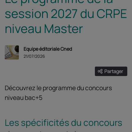
session 2027 du CRPE
niveau Master
Equipe éditoriale Cned
21/07/2026
Partager
Ouvrir les
Facebook
Twitter
Linke
Découvrez le programme du concours
niveau bac+5
Les spécificités du concours